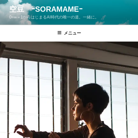
コ
空豆 ｰSORAMAMEｰ
ン
0=∞＝1からはじまるAI時代の唯一の道。一緒に。
テ
ン
ツ
メニュー
へ
ス
キ
ッ
プ