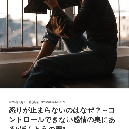
投
2025年8月3日
投稿者:
SORAMAME313
稿
怒りが止まらないのはなぜ？～コ
日:
ントロールできない感情の奥にあ