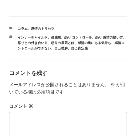
カ
コラム
、
感情のトリセツ
テ
タ
インナーチャイルド
、
孤独感
、
怒り コントロール
、
怒り 感情の扱い方
、
ゴ
グ
怒りとの付き合い方
、
怒りの原因とは
、
感情の奥にある気持ち
、
感情コ
リ
ントロールができない
、
自己理解
、
自己肯定感
ー
コメントを残す
メールアドレスが公開されることはありません。
※
が付
いている欄は必須項目です
コメント
※