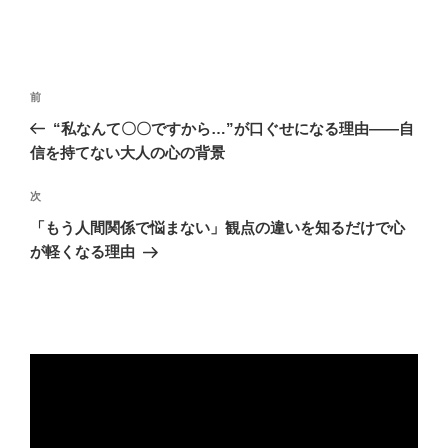
投
前
前
稿
の
“私なんて〇〇ですから…”が口ぐせになる理由――自
ナ
投
信を持てない大人の心の背景
ビ
稿
ゲ
次
次
の
ー
「もう人間関係で悩まない」観点の違いを知るだけで心
投
シ
が軽くなる理由
稿
ョ
ン