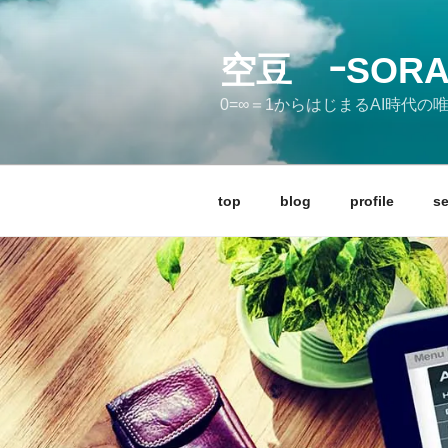
コ
ン
テ
空豆 ｰSORA
ン
0=∞＝1からはじまるAI時代
ツ
へ
ス
キ
top
blog
profile
se
ッ
プ