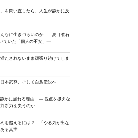
か」を問い直したら、人生が静かに反
こんなに生きづらいのか ―夏目漱石
書いていた「個人の不安」―
、満たされないまま頑張り続けてしま
、日本武尊、そして白鳥伝説へ
が静かに崩れる理由 ― 観点を扱えな
判断力を失うのか ―
らめを超えるには？―「やる気が出な
ある真実 ―