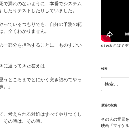
死で漏れのないように、本番でシステム
計したりテストしたりしていました。
やっているつもりでも、自分の予測の範
は、全くわかりません。
の一部分を担当することに、ものすごい
nTechとは
きに返ってきた答えは
検索
思うところまでとにかく突き詰めてやっ
検
索:
事。」
最近の投稿
て、考えられる対処はすべてやりつくし
その人の背景を
、その時は、その時。
映画『マイケ