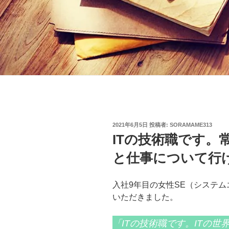
投
2021年6月5日
投稿者:
SORAMAME313
稿
ITの技術職です。
日:
と仕事について行
入社9年目の女性SE（システ
いただきました。
「ITの技術職です。ITの