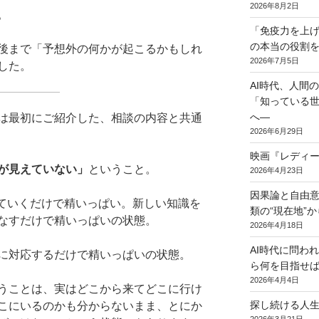
2026年8月2日
。
「免疫力を上げ
の本当の役割
後まで「予想外の何かが起こるかもしれ
2026年7月5日
した。
AI時代、人間
「知っている
へ―
は最初にご紹介した、相談の内容と共通
2026年6月29日
映画『レディ
が見えていない」
ということ。
2026年4月23日
因果論と自由
いていくだけで精いっぱい。新しい知識を
類の“現在地”
なすだけで精いっぱいの状態。
2026年4月18日
AI時代に問わ
に対応するだけで精いっぱいの状態。
ら何を目指せば
2026年4月4日
うことは、実はどこから来てどこに行け
探し続ける人
こにいるのかも分からないまま、とにか
2026年3月21日