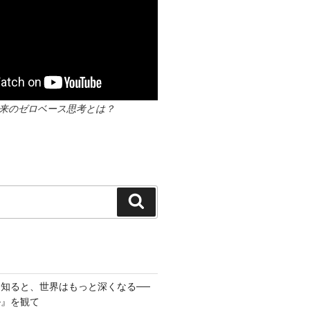
？本来のゼロベース思考とは？
検
索
知ると、世界はもっと深くなる──
ル』を観て