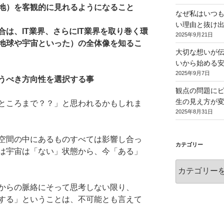
地）を客観的に見れるようになること
なぜ私はいつ
い理由と抜け
は、IT業界、さらにIT業界を取り巻く環
2025年9月21日
地球や宇宙といった）の全体像を知るこ
大切な想いが伝
いから始める
2025年9月7日
うべき方向性を選択する事
観点の問題に
生の見え方が変
ところまで？？」と思われるかもしれま
2025年8月31日
空間の中にあるものすべては影響し合っ
カテゴリー
は宇宙は「ない」状態から、今「ある」
カ
テ
ゴ
からの脈絡にそって思考しない限り、
リ
する」ということは、不可能とも言えて
ー