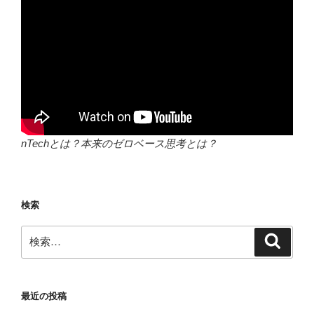
nTechとは？本来のゼロベース思考とは？
検索
検
検
索
索:
最近の投稿