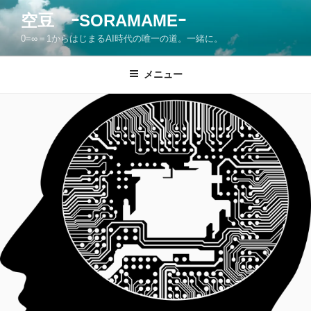
コ
空豆 ｰSORAMAMEｰ
ン
0=∞＝1からはじまるAI時代の唯一の道。一緒に。
テ
ン
ツ
メニュー
へ
ス
キ
ッ
プ