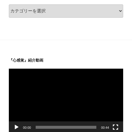
カ
テ
ゴ
リ
ー
『心感覚』紹介動画
動
画
プ
レ
ー
ヤ
ー
00:00
00:44