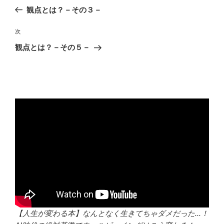
稿
の
観点とは？－その３－
ナ
投
ビ
稿
次
次
ゲ
の
観点とは？－その５－
投
ー
稿
シ
ョ
ン
【人生が変わる本】なんとなく生きてちゃダメだった...！