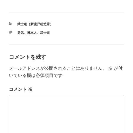
カ
武士道（新渡戸稲造著）
テ
タ
勇気
、
日本人
、
武士道
ゴ
グ
リ
ー
コメントを残す
メールアドレスが公開されることはありません。
※
が付
いている欄は必須項目です
コメント
※