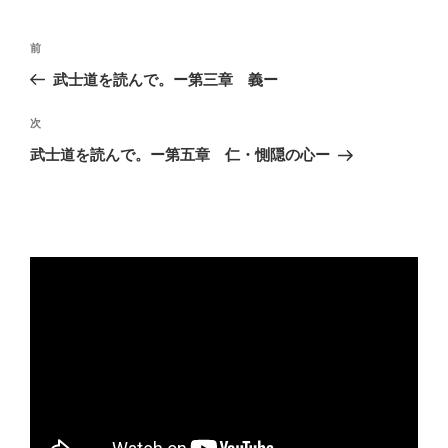
投
前
前
稿
の
武士道を読んで。ー第三章 義ー
ナ
投
ビ
稿
次
次
ゲ
の
武士道を読んで。ー第五章 仁・惻隠の心ー
投
ー
稿
シ
ョ
ン