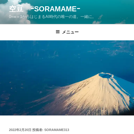
コ
空豆 ｰSORAMAMEｰ
ン
0=∞＝1からはじまるAI時代の唯一の道。一緒に。
テ
ン
ツ
メニュー
へ
ス
キ
ッ
プ
投
2022年2月20日
投稿者:
SORAMAME313