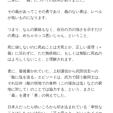
その義があってこその勇であり、義のない勇は、レベル
が低いものになります。
つまり、なんの脈絡もなく、自分の力の強さを示すだけ
の勇は、めちゃカッコ悪いじゃん、ということ。
死に値しないのに死ぬことは犬死とか、正しい道理（＝
義）に沿わずに、ただ無鉄砲に、もしくは無駄に死ぬの
はよろしくないこと、と理解されます。
更に、最後書かれていた、上杉謙信から武田信玄への
「敵に塩を送る」エピソードは、武力で闘う敵同士は、
それ以外（敵の領地での食料（この場合は塩）などの窮
地に対して）のことでは協力する、という、まさに
「義」を通す「勇」の例えでした。
日本人だったら幼いころから叩き込まれている「卑怯な
ことはしちゃいけない」「正々堂々と」といったイメー