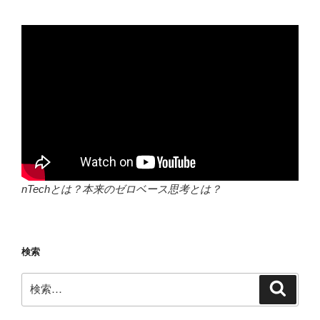
nTechとは？本来のゼロベース思考とは？
検索
検
検
索
索: