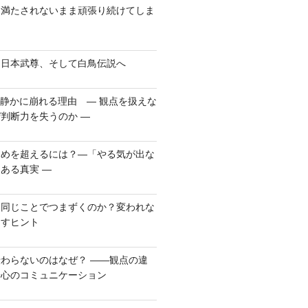
、満たされないまま頑張り続けてしま
、日本武尊、そして白鳥伝説へ
が静かに崩れる理由 ― 観点を扱えな
判断力を失うのか ―
らめを超えるには？―「やる気が出な
ある真実 ―
も同じことでつまずくのか？変われな
出すヒント
わらないのはなぜ？ ――観点の違
安心のコミュニケーション