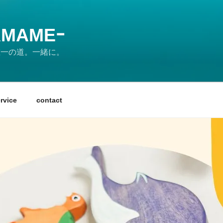
MAMEｰ
の唯一の道。一緒に。
rvice
contact