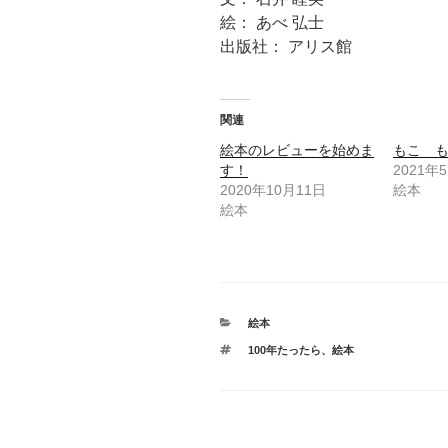
絵： あべ 弘士
出版社： アリス館
関連
絵本のレビューを始めま
もこ 
す！
2021年
2020年10月11日
絵本
絵本
カ
絵本
テ
タ
100年たったら
、
絵本
ゴ
グ
リ
ー