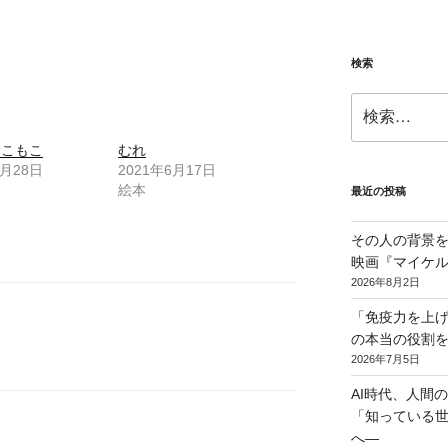
検索
検
索:
もこもこ
むれ
5月28日
2021年6月17日
絵本
最近の投稿
その人の背景を
映画『マイケ
2026年8月2日
「免疫力を上げ
の本当の役割
2026年7月5日
AI時代、人間
「知っている
へ―