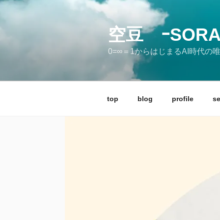
コ
ン
テ
空豆 ｰSORA
ン
0=∞＝1からはじまるAI時代
ツ
へ
ス
キ
top
blog
profile
se
ッ
プ