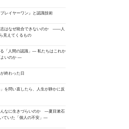
ープレイヤーワン』と認識技術
意志はなぜ統合できないのか ――人
から見えてくるもの
れる「人間の認識」― 私たちはこれか
よいのか ―
生が終わった日
か」を問い直したら、人生が静かに反
こんなに生きづらいのか ―夏目漱石
書いていた「個人の不安」―