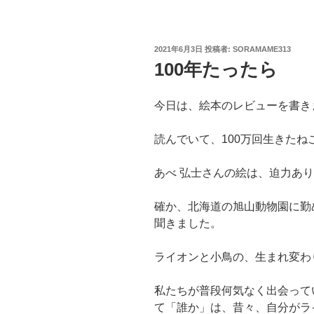
投
2021年6月3日
投稿者:
SORAMAME313
稿
100年たったら
日:
今日は、絵本のレビューを書き
読んでいて、100万回生きたね
あべ 弘士さんの絵は、迫力あ
確か、北海道の旭山動物園に勤
聞きました。
ライオンと小鳥の、生まれ変わ
私たちが普段何気なく出会って
て「誰か」は、昔々、自分がラ