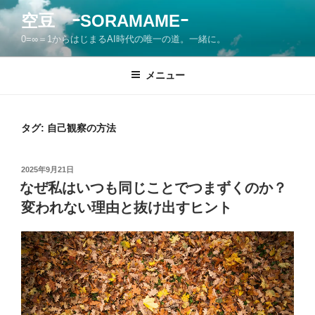
コ
空豆 ｰSORAMAMEｰ
ン
0=∞＝1からはじまるAI時代の唯一の道。一緒に。
テ
ン
ツ
メニュー
へ
ス
キ
タグ:
自己観察の方法
ッ
プ
投
2025年9月21日
稿
なぜ私はいつも同じことでつまずくのか？
日:
変われない理由と抜け出すヒント