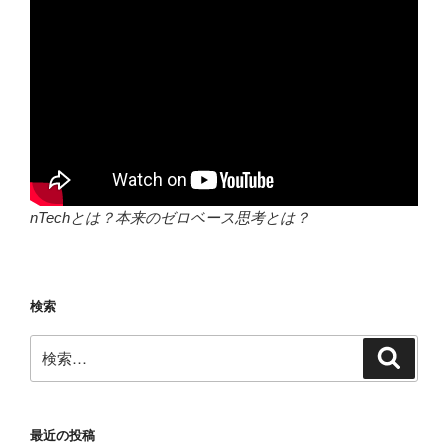
nTechとは？本来のゼロベース思考とは？
検索
検
検
索
索:
最近の投稿