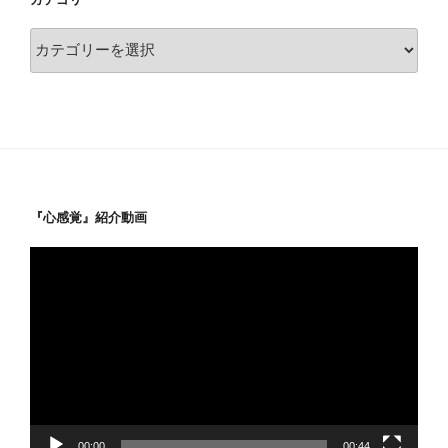
カ
テ
ゴ
リ
ー
『心感覚』紹介動画
動
画
プ
レ
ー
ヤ
ー
00:00
00:44