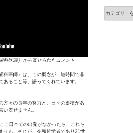
カ
テ
ゴ
リ
ー
歯科医師）から寄せられたコメント
歯科医師）は、この概念が、短時間で非
であること等、語ってくれています。
の方々の長年の努力と、日々の蓄積があ
言い表せません。
、ここ日本での出発がなかったら、これら
ません。それが、令和哲学者であり21世