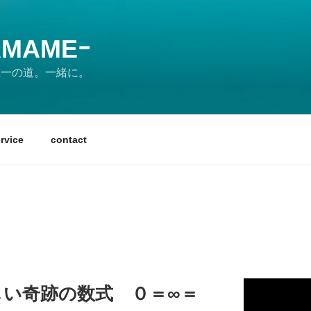
MAMEｰ
の唯一の道。一緒に。
rvice
contact
しい奇跡の数式 ０＝∞＝