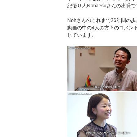
紀悟り人NohJesuさんの出発
Nohさんのこれまで26年間の
動画の中の4人の方々のコメン
じています。