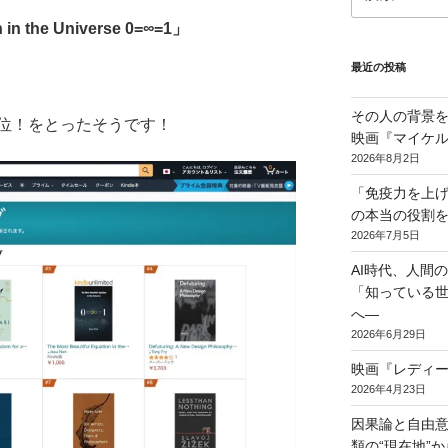
索:
n in the Universe 0=∞=1」
最近の投稿
その人の背景を
位！をとったそうです！
映画『マイケ
2026年8月2日
「免疫力を上げ
の本当の役割
2026年7月5日
AI時代、人間
「知っている
へ―
2026年6月29日
映画『レディ
2026年4月23日
因果論と自由
類の“現在地”