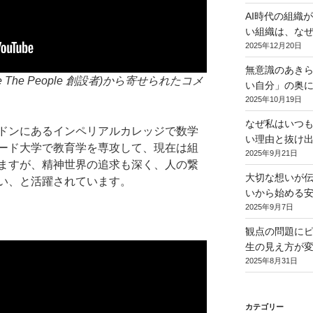
AI時代の組織
い組織は、なぜ
2025年12月20日
無意識のあき
The People 創設者)から寄せられたコメ
い自分」の奥に
2025年10月19日
なぜ私はいつ
ドンにあるインペリアルカレッジで数学
い理由と抜け
ード大学で教育学を専攻して、現在は組
2025年9月21日
ますが、精神世界の追求も深く、人の繋
大切な想いが伝
い、と活躍されています。
いから始める
2025年9月7日
観点の問題に
生の見え方が変
2025年8月31日
カテゴリー