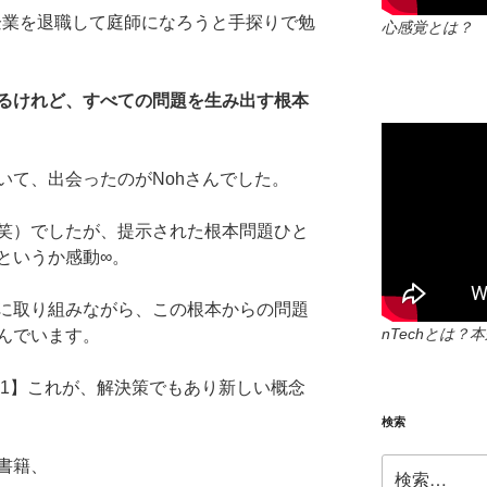
企業を退職して庭師になろうと手探りで勉
心感覚とは？
るけれど、すべての問題を生み出す根本
いて、出会ったのがNohさんでした。
笑）でしたが、提示された根本問題ひと
というか感動∞。
に取り組みながら、この根本からの問題
nTechとは
んでいます。
＝1】これが、解決策でもあり新しい概念
検索
検
書籍、