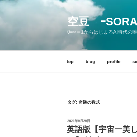
コ
ン
テ
空豆 ｰSORA
ン
0=∞＝1からはじまるAI時代
ツ
へ
ス
キ
top
blog
profile
se
ッ
プ
タグ:
奇跡の数式
投
2021年9月29日
稿
英語版【宇宙一美
日: