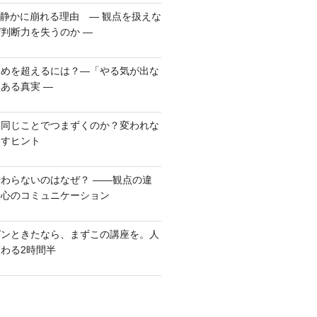
が静かに崩れる理由 ― 観点を扱えな
判断力を失うのか ―
らめを超えるには？―「やる気が出な
ある真実 ―
も同じことでつまずくのか？変われな
出すヒント
わらないのはなぜ？ ――観点の違
安心のコミュニケーション
ピンときたなら、まずこの講座を。人
わる2時間半