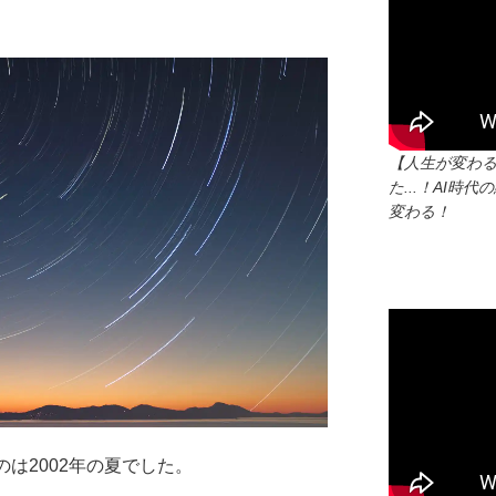
【人生が変わ
た...！AI
変わる！
のは2002年の夏でした。