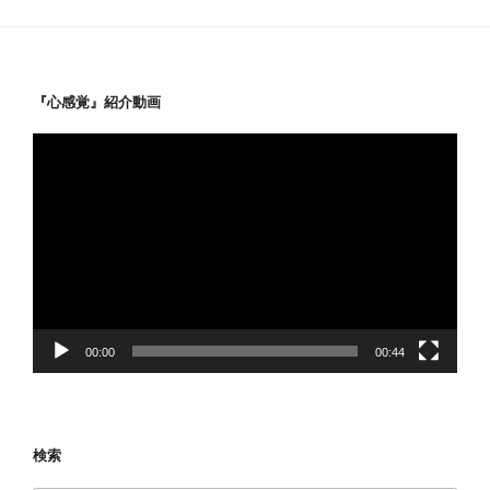
ー
『心感覚』紹介動画
動
画
プ
レ
ー
ヤ
ー
00:00
00:44
検索